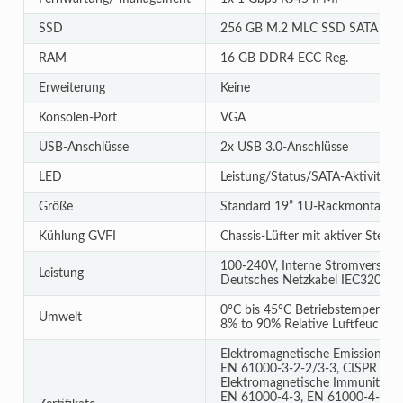
SSD
256 GB M.2 MLC SSD SATA
RAM
16 GB DDR4 ECC Reg.
Erweiterung
Keine
Konsolen-Port
VGA
USB-Anschlüsse
2x USB 3.0-Anschlüsse
LED
Leistung/Status/SATA-Aktivität
Größe
Standard 19” 1U-Rackmontage
Kühlung GVFI
Chassis-Lüfter mit aktiver Steue
100-240V, Interne Stromversorg
Leistung
Deutsches Netzkabel IEC320-C1
0°C bis 45°C Betriebstemperatur
Umwelt
8% to 90% Relative Luftfeuchtigk
Elektromagnetische Emissionen: 
EN 61000-3-2-2/3-3, CISPR 32
Elektromagnetische Immunität:
EN 61000-4-3, EN 61000-4-4, E