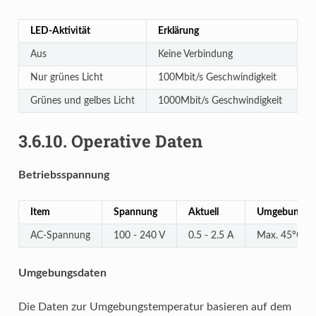
LED-Aktivität
Erklärung
Aus
Keine Verbindung
Nur grünes Licht
100Mbit/s Geschwindigkeit
Grünes und gelbes Licht
1000Mbit/s Geschwindigkeit
3.6.10.
Operative Daten
Betriebsspannung
Item
Spannung
Aktuell
Umgebungste
AC-Spannung
100 - 240 V
0.5 - 2.5 A
Max. 45°C
Umgebungsdaten
Die Daten zur Umgebungstemperatur basieren auf dem